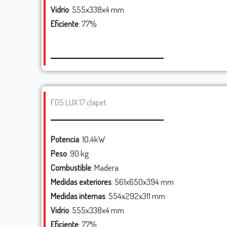
Vidrio
: 555x338x4 mm
Eficiente
: 77%
FGS LUX 17 clapet
Potencia
: 10,4kW
Peso
: 90 kg
Combustible
: Madera
Medidas exteriores
: 561x650x394 mm
Medidas internas
: 554x292x311 mm
Vidrio
: 555x338x4 mm
Eficiente
: 77%