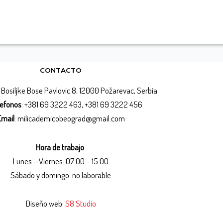
CONTACTO
Bosiljke Bose Pavlovic 8, 12000 Požarevac, Serbia
lefonos
: +381 69 3222 463, +381 69 3222 456
Email
: milicademicobeograd@gmail.com
Hora de trabajo
:
Lunes – Viernes: 07:00 – 15:00
Sábado y domingo: no laborable
Diseño web:
S8 Studio