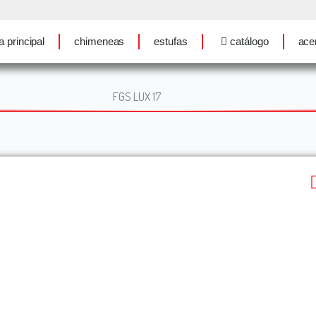
a principal
chimeneas
estufas
catálogo
ace
FGS LUX 17