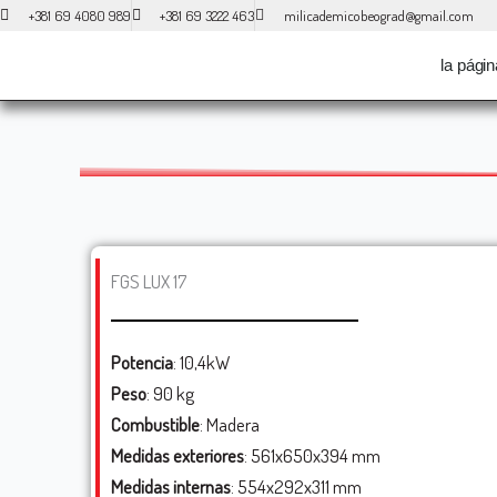
Ir
+381 69 4080 989
+381 69 3222 463
milicademicobeograd@gmail.com
al
la págin
contenido
FGS LUX 17
Potencia
: 10,4kW
Peso
: 90 kg
Combustible
: Madera
Medidas exteriores
: 561x650x394 mm
Medidas internas
: 554x292x311 mm