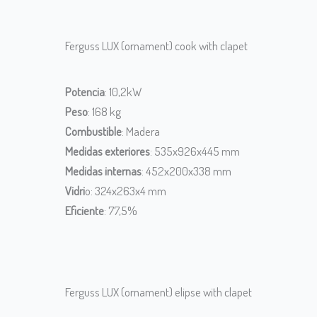
Ferguss LUX (ornament) cook with clapet
Potencia
: 10,2kW
Peso
: 168 kg
Combustible
: Madera
Medidas exteriores
: 535x926x445 mm
Medidas internas
: 452x200x338 mm
Vidri
o: 324x263x4 mm
Eficiente
: 77,5%
Ferguss LUX (ornament) elipse with clapet