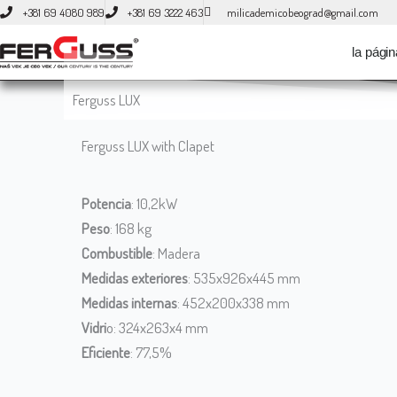
Ir
+381 69 4080 989
+381 69 3222 463
milicademicobeograd@gmail.com
al
la págin
contenido
Ferguss LUX
Ferguss LUX with Clapet
Potencia
: 10,2kW
Peso
: 168 kg
Combustible
: Madera
Medidas exteriores
: 535x926x445 mm
Medidas internas
: 452x200x338 mm
Vidri
o: 324x263x4 mm
Eficiente
: 77,5%