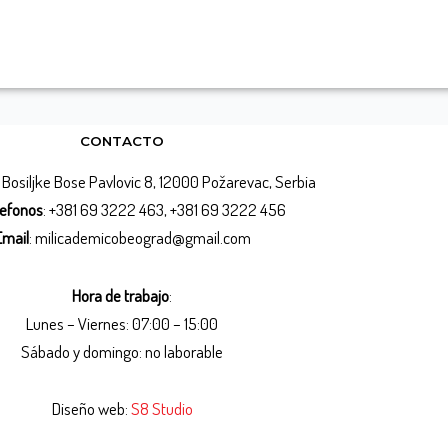
CONTACTO
Bosiljke Bose Pavlovic 8, 12000 Požarevac, Serbia
lefonos
: +381 69 3222 463, +381 69 3222 456
Email
: milicademicobeograd@gmail.com
Hora de trabajo
:
Lunes – Viernes: 07:00 – 15:00
Sábado y domingo: no laborable
Diseño web:
S8 Studio