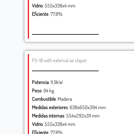
Vidrio
: 555x338x4 mm
Eficiente
: 77,8%
FG-18 with external air clapet
Potencia
: 11,9kW
Peso
: 94 kg
Combustible
: Madera
Medidas exteriores
: 638x650x394 mm
Medidas internas
: 554x292x311 mm
Vidrio
: 555x338x4 mm
Eficiente
: 77,8%