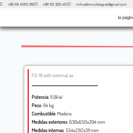
Ir
+381 69 4080 989
+381 69 3222 463
milicademicobeograd@gmail.com
al
la págin
contenido
FG-18 with external air
Potencia
: 11,9kW
Peso
: 94 kg
Combustible
: Madera
Medidas exteriores
: 638x650x394 mm
Medidas internas
: 554x292x311 mm