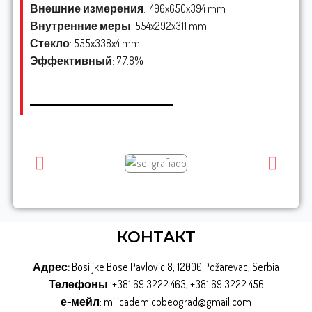
Внешние измерения
: 496x650x394 mm
Внутренние меры
: 554x292x311 mm
Стекло
: 555x338x4 mm
Эффективный
: 77.8%
КОНТАКТ
Адрес:
Bosiljke Bose Pavlovic 8, 12000 Požarevac, Serbia
Телефоны
: +381 69 3222 463, +381 69 3222 456
е-мейл
: milicademicobeograd@gmail.com