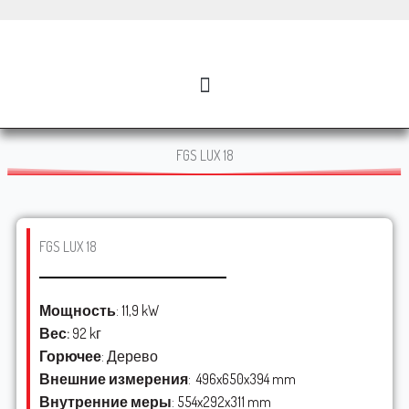
Перейти
к
содержимому
FGS LUX 18
FGS LUX 18
Мощность
: 11,9 kW
Вес:
92 kг
Горючее
: Дерево
Внешние измерения
: 496x650x394 mm
Внутренние меры
: 554x292x311 mm