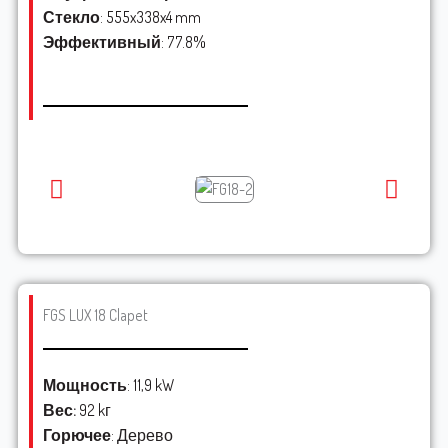
Стекло
: 555x338x4 mm
Эффективный
: 77.8%
FGS LUX 18 Clapet
Мощность
: 11,9 kW
Вес:
92 kг
Горючее
: Дерево