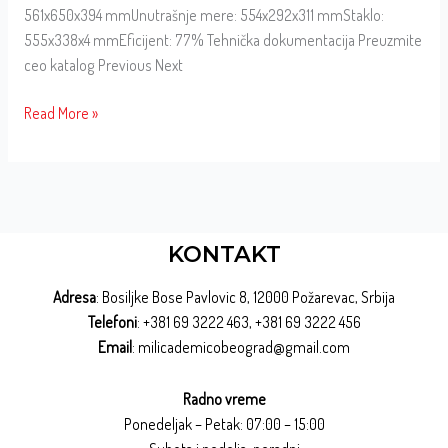
561x650x394 mmUnutrašnje mere: 554x292x311 mmStaklo:
555x338x4 mmEficijent: 77% Tehnička dokumentacija Preuzmite
ceo katalog Previous Next
Read More »
KONTAKT
Adresa
: Bosiljke Bose Pavlovic 8, 12000 Požarevac, Srbija
Telefoni
: +381 69 3222 463, +381 69 3222 456
Email
: milicademicobeograd@gmail.com
Radno vreme
Ponedeljak – Petak: 07:00 – 15:00