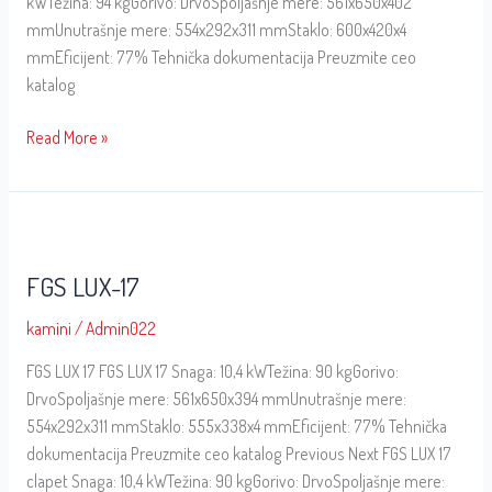
kWTežina: 94 kgGorivo: DrvoSpoljašnje mere: 561x650x402
mmUnutrašnje mere: 554x292x311 mmStaklo: 600x420x4
mmEficijent: 77% Tehnička dokumentacija Preuzmite ceo
katalog
Read More »
FGS
LUX-
FGS LUX-17
17
kamini
/
Admin022
FGS LUX 17 FGS LUX 17 Snaga: 10,4 kWTežina: 90 kgGorivo:
DrvoSpoljašnje mere: 561x650x394 mmUnutrašnje mere:
554x292x311 mmStaklo: 555x338x4 mmEficijent: 77% Tehnička
dokumentacija Preuzmite ceo katalog Previous Next FGS LUX 17
clapet Snaga: 10,4 kWTežina: 90 kgGorivo: DrvoSpoljašnje mere: