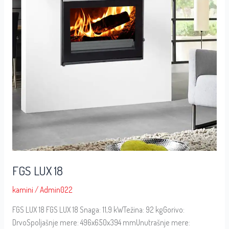
FGS LUX 18
kamini
/
Admin022
FGS LUX 18 FGS LUX 18 Snaga: 11,9 kWTežina: 92 kgGorivo:
DrvoSpoljašnje mere: 496x650x394 mmUnutrašnje mere: