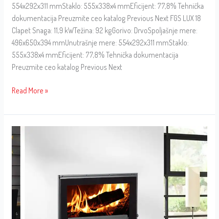
554x292x311 mmStaklo: 555x338x4 mmEficijent: 77,8% Tehnička
dokumentacija Preuzmite ceo katalog Previous Next FGS LUX 18
Clapet Snaga: 11,9 kWTežina: 92 kgGorivo: DrvoSpoljašnje mere:
496x650x394 mmUnutrašnje mere: 554x292x311 mmStaklo:
555x338x4 mmEficijent: 77,8% Tehnička dokumentacija
Preuzmite ceo katalog Previous Next
Read More »
FGS
LUX
17
Serigrafiado