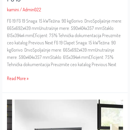
kamini
/
Admin022
FG 19 FG 19 Snaga: 15 kWTežina: 90 kgGorivo: DrvoSpoljašnje mere:
665x692x439 mmUnutrašnje mere: 590x404x357 mmStaklo:
615x394x4 mmEficijent: 75% Tehnička dokumentacija Preuzmite
ceo katalog Previous Next FG 19 Clapet Snaga: 15 kWTežina: 90
kgGorivo: DrvoSpoljašnje mere: 665x692x439 mmUnutrašnje
mere: 590x404x357 mmStaklo: 615x394x4 mmEficijent: 75%
Tehnička dokumentacija Preuzmite ceo katalog Previous Next
Read More »
FGS
LUX
18