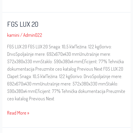
FGS LUX 20
FGS
LUX
kamini
/
Admin022
20
FGS LUX 20 FGS LUX 20 Snaga: 10,5 kWTežina: 122 kgGorivo:
DrvoSpoljašnje mere: 692x670x430 mmUnutrašnje mere:
572x380x330 mmStaklo: 590x380x4 mmEficijent: 77% Tehnička
dokumentacija Preuzmite ceo katalog Previous Next FGS LUX 20
Clapet Snaga: 10,5 kWTežina: 122 kgGorivo: DrvoSpoljašnje mere:
692x670x430 mmUnutrašnje mere: 572x380x330 mmStaklo:
590x380x4 mmEficijent: 77% Tehnička dokumentacija Preuzmite
ceo katalog Previous Next
Read More »