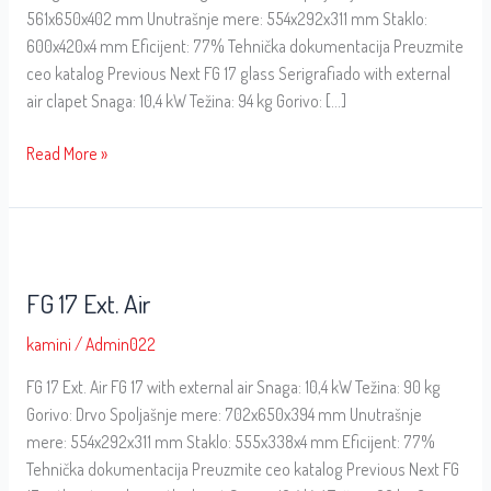
561x650x402 mm Unutrašnje mere: 554x292x311 mm Staklo:
600x420x4 mm Eficijent: 77% Tehnička dokumentacija Preuzmite
ceo katalog Previous Next FG 17 glass Serigrafiado with external
air clapet Snaga: 10,4 kW Težina: 94 kg Gorivo: […]
Read More »
FG
17
FG 17 Ext. Air
Ext.
Air
kamini
/
Admin022
FG 17 Ext. Air FG 17 with external air Snaga: 10,4 kW Težina: 90 kg
Gorivo: Drvo Spoljašnje mere: 702x650x394 mm Unutrašnje
mere: 554x292x311 mm Staklo: 555x338x4 mm Eficijent: 77%
Tehnička dokumentacija Preuzmite ceo katalog Previous Next FG