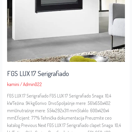
FGS LUX 17 Serigrafiado
kamini
/
Admin022
FGS LUX 17 Serigrafiado FGS LUX 17 Serigrafiado Snaga: 10,4
kWTežina: 94 kgGorivo: DrvoSpoljašnje mere: 561x650x402
mmUnutrašnje mere: 554x292x311 mmStaklo: 600x420x4
mmEficijent: 77% Tehnička dokumentacija Preuzmite ceo
katalog Previous Next FGS LUX 17 Serigrafiado clapet Snaga: 10,4