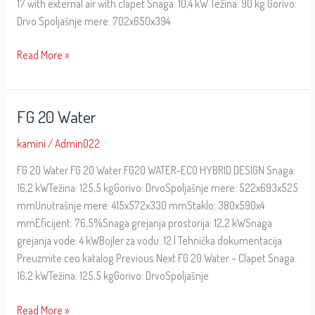
17 with external air with clapet Snaga: 10,4 kW Težina: 90 kg Gorivo:
Drvo Spoljašnje mere: 702x650x394
Read More »
FG 20 Water
FG
20
kamini
/
Admin022
Water
FG 20 Water FG 20 Water FG20 WATER-ECO HYBRID DESIGN Snaga:
16,2 kWTežina: 125,5 kgGorivo: DrvoSpoljašnje mere: 522x693x525
mmUnutrašnje mere: 415x572x330 mmStaklo: 380x590x4
mmEficijent: 76,5%Snaga grejanja prostorija: 12,2 kWSnaga
grejanja vode: 4 kWBojler za vodu: 12 l Tehnička dokumentacija
Preuzmite ceo katalog Previous Next FG 20 Water – Clapet Snaga:
16,2 kWTežina: 125,5 kgGorivo: DrvoSpoljašnje
Read More »